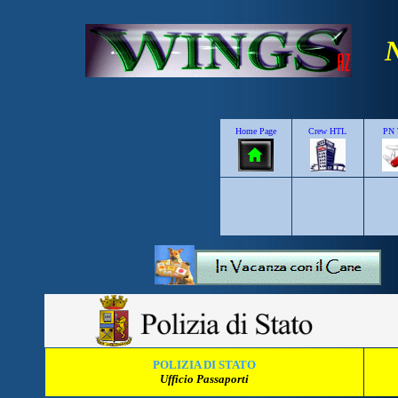
N
Home Page
Crew HTL
PN 
POLIZIA DI STATO
U
fficio Passaporti