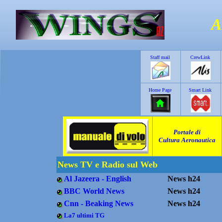
A
Staff mail
CrewLink
Home Page
Smart Link
Portale di
Cultura Aeronautica
News TV e Radio sul Web
Al Jazeera - English
News h24
BBC World News
News h24
Cnn - Beaking News
News h24
La7 ultimi TG